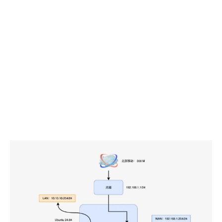
相信绝大多数需要远程访问局域网服务的极客与我一样，
最先接触的就是 frp，确实 frp 社区活跃、教程丰富并且
其几乎被所有主流发行版收录，部署起来相当方便。

但使用了一段时间之后，我最终彻底弃用了 frp，转向拥
抱 WireGuard 组网，今天就和大家聊聊 frp 日常使用痛
点在哪，WireGuard 又强在哪。
一、frp 内网穿透
日常使用及痛点