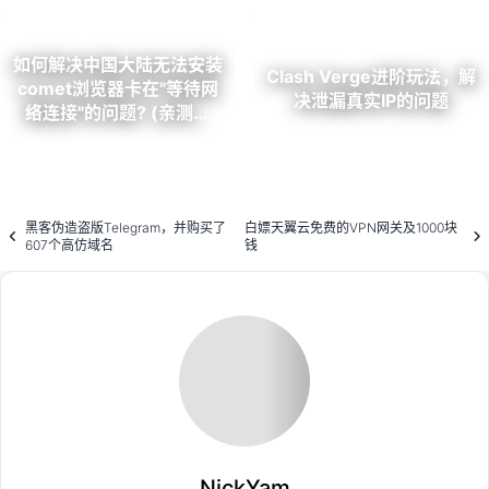
如何解决中国大陆无法安装
Clash Verge进阶玩法，解
comet浏览器卡在"等待网
决泄漏真实IP的问题
络连接"的问题? (亲测有
效!)
黑客伪造盗版Telegram，并购买了
白嫖天翼云免费的VPN网关及1000块
607个高仿域名
钱
Loading...
NickYam