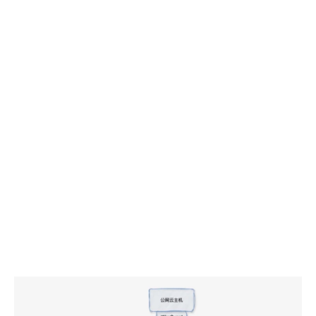
这种差异在使用中又会引发一个新的问题，例如：公网环
境下添加了一个 frps 的公网地址:端口的浏览器标签，自
动同步到了局域网设备，后续局域网设备访问对应资源时
很可能走了公网地址和端口访问，既浪费了公网云主机的
流量，又增加了访问延时。可通过域名方式来解决该问
题，但是又要求局域网环境新增服务来将对应的域名指向
私网 IP。
上述 3、4 有开放的解决方案，但是无疑都要通过引入新
的服务来解决，成本较高，不再过多赘述，感兴趣的伙伴
可以研究。
二、 WireGuard 组网
不再是打个洞，而是“建座桥”