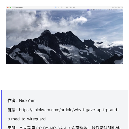
3. 日常访问家中部署的 web 服务。
作者
:
NickYam
链接
:
https://i.nickyam.com/article/why-i-gave-up-frp-and-
turned-to-wireguard
声明
:
本文采用 CC BY-NC-SA 4.0 许可协议，转载请注明出处。