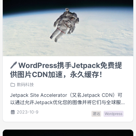
🖊️
WordPress携手Jetpack免费提
供图片CDN加速，永久缓存！
数码科技
Jetpack Site Accelerator（又名Jetpack CDN）可
以通过允许Jetpack优化您的图像并将它们与全球服务
器上的静态文件（如CSS和JavaScript）一起提供，
2023-10-9
建站
Wordpress
从而帮助您的页面更快地加载。