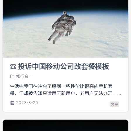
☎️
投诉中国移动公司改套餐模板
知行合一
生活中我们往往会了解到一些性价比很高的手机套
餐，但却被告知只适用于新用户，老用户无法办理。
一般情况下，我们都一笑了之，不再深究。但是如果
2023-8-20
文字
你一定想要继续办理新套餐，那么不妨继续往下看，
可以通过投诉来解决。