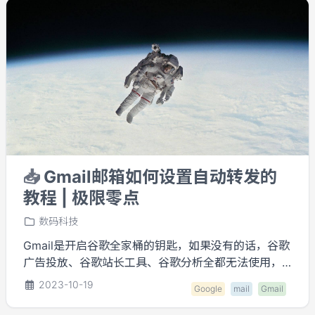
📥
Gmail邮箱如何设置自动转发的
教程 | 极限零点
数码科技
Gmail是开启谷歌全家桶的钥匙，如果没有的话，谷歌
广告投放、谷歌站长工具、谷歌分析全都无法使用，
对独立站而言，简直就是一场灾难，后续的谷歌推广
2023-10-19
Google
mail
Gmail
优化根本没法顺利进行。