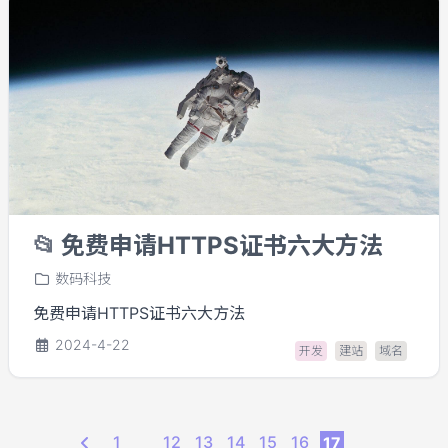
📂
免费申请HTTPS证书六大方法
数码科技
免费申请HTTPS证书六大方法
2024-4-22
开发
建站
域名
1
12
13
14
15
16
17
...