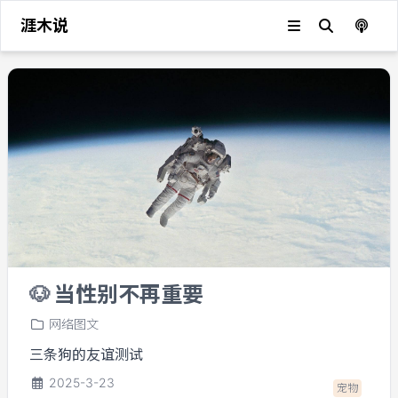
涯木说
网络图文
🐶
当性别不再重要
网络图文
三条狗的友谊测试
2025-3-23
宠物