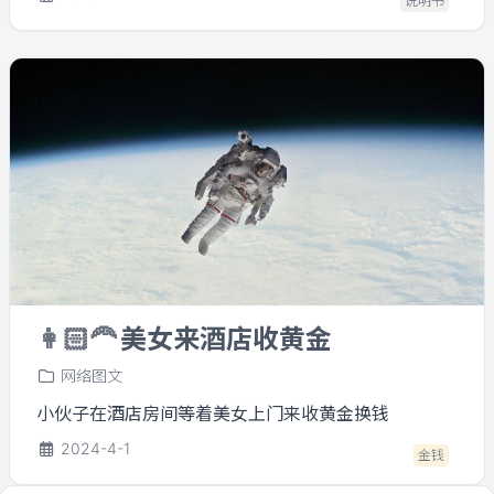
说明书
👩🏻‍🦰
美女来酒店收黄金
网络图文
小伙子在酒店房间等着美女上门来收黄金换钱
2024-4-1
金钱