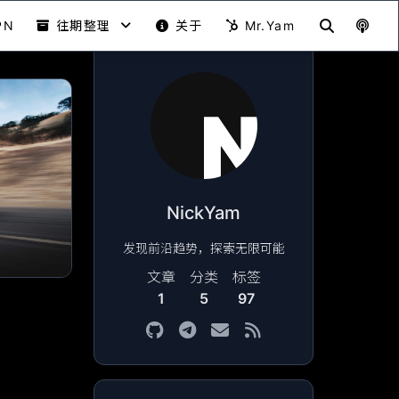
PN
往期整理
关于
Mr.Yam
NickYam
发现前沿趋势，探索无限可能
文章
分类
标签
1
5
97