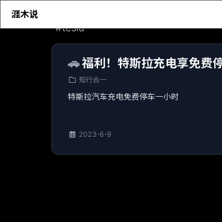
涯木说
#
tesla
🚗
福利！特斯拉充电享免费
知行合一
特斯拉汽车充电免费停车一小时
2023-6-9