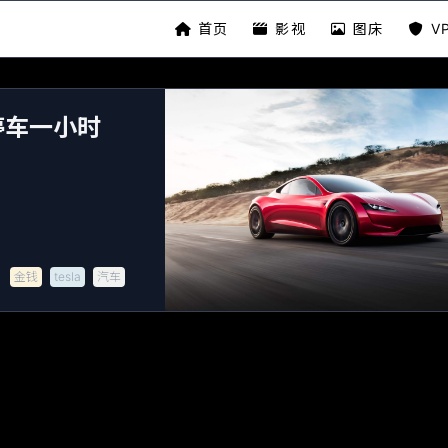
首页
影视
图床
V
停车一小时
金钱
tesla
汽车