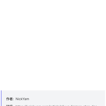
一个是近期我的网站上被动投放的Google Adsense广告
有擦边色情嫌疑；另一个是近期的确发了一篇关于
telegram的文章，但自认为并不涉及敏感问题，或许是相
关政策收紧了。
于是我火速把这两个问题处理了。第一个问题可以在
Googe Adsense里找到Brand Safety，禁止投放敏感广
告；第二个就把文章撤回发布，之后反馈官方。
下午收到通知就解禁了。
以上，记录之。
作者
:
NickYam