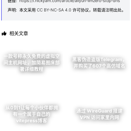
链接
:
https://i.nickyam.com/article/aliyun-limzero-stop-dns
声明
:
本文采用 CC BY-NC-SA 4.0 许可协议，转载请注明出处。
相关文章
一款号称永久免费的虚拟空
黑客伪造盗版Telegram，
间主机网址，加简易图床部
并购买了607个高仿域名
署详细教程
从0到1让每个小伙伴都拥
通过 WireGuard 搭建
有一个属于自己的
VPN 访问家里内网
vitepress博客