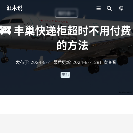
涯木说
知行合一
🚒
丰巢快递柜超时不用付费
的方法
发布于
:
2024-8-7
最后更新
:
2024-8-7
381
次查看
羊毛