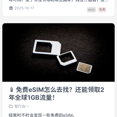
正中国是可以用的。 如果你还想申请，那就继续
2025-10-17
esim
免费
往下看吧，特别是红字部分要看清楚，因为这次的免
费卡申请过程很诡异。
📱
免费eSIM怎么去找？还能领取2
年全球1GB流量！
知行合一
经常时不时会发现一些免费的eSIM。