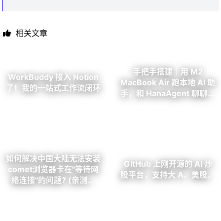
相关文章
手把手搭建｜用 M2
WorkBuddy 接入 Notion
MacBook Air 跑本地 AI 助
了！我的一站式工作流闭环
手，和 HanaAgent 聊聊人
生
如何解决中国大陆无法安装
GitHub 上刚开源的 AI 炒
comet浏览器卡在"等待网
股平台，支持大 A、美股。
络连接"的问题? (亲测有
效!)