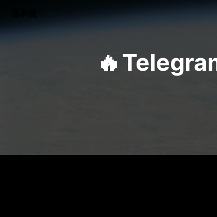
涯木说
🔥
Tele