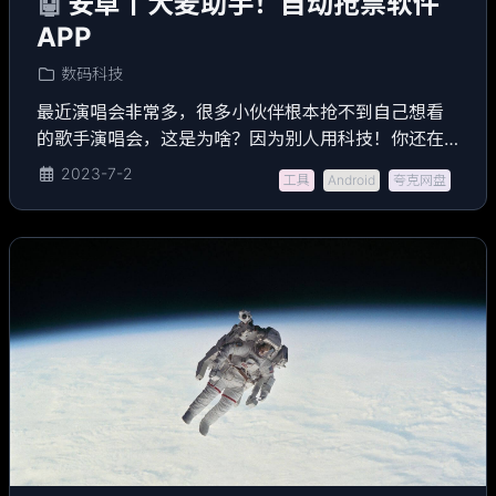
🤖
安卓丨大麦助手！自动抢票软件
APP
数码科技
最近演唱会非常多，很多小伙伴根本抢不到自己想看
的歌手演唱会，这是为啥？因为别人用科技！你还在
用手抢啊！！
2023-7-2
工具
Android
夸克网盘