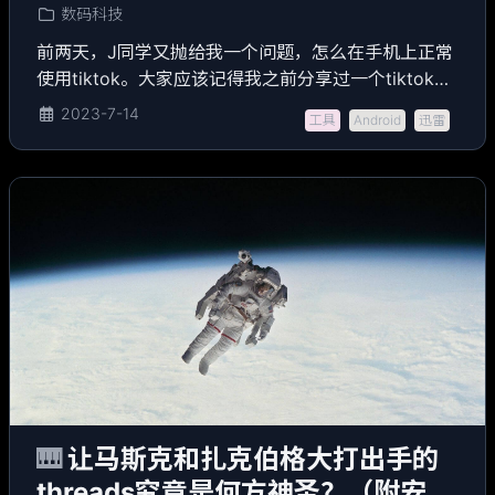
数码科技
前两天，J同学又抛给我一个问题，怎么在手机上正常
使用tiktok。大家应该记得我之前分享过一个tiktok的
apk文件。但那个文件是直接从google play上获取的
2023-7-14
工具
Android
迅雷
正版软件，因此，如果你使用国内的手机，将被识别
出来，进而无法使用。
🎹
让马斯克和扎克伯格大打出手的
threads究竟是何方神圣？（附安卓