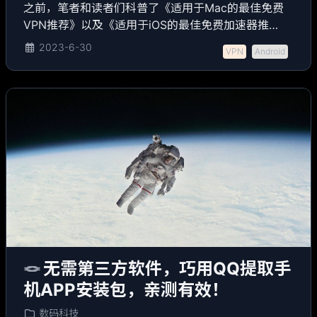
之前，笔者和读者们科普了《适用于Mac的最佳免费
VPN推荐》以及《适用于iOS的最佳免费加速器推
荐》，有读者提问说在安卓上是否也可以做一些推
2023-6-30
VPN
Android
荐。于是笔者今天带来了该篇的第二个姊妹篇。需要
注意的是，本系列都是科普文章，仅供大家学习研
究。
🪢
无需第三方软件，巧用QQ提取手
机APP安装包，亲测有效！
数码科技