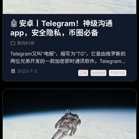
🤖
安卓丨Telegram！神级沟通
app，安全隐私，币圈必备
数码科技
Telegram又叫“电报”，缩写为“TG”，它是由俄罗斯的
两位兄弟开发的一款加密即时通讯软件。Telegram与
国内的QQ和微信比较类似，你可以通过Telegram与好
2023-7-2
工具
Android
百度网盘
友聊天，也可以加入各种Telegram群组。