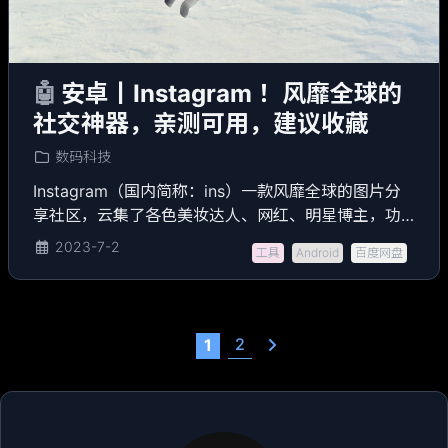
🤖
安卓丨Instagram ！风靡全球的
社交神器，亲测可用，建议收藏
数码科技
Instagram（国内简称：ins）一款风靡全球的图片分
享社区，云集了各色美妆达人、网红、明星博主，功
能类似国内的微博，深受大家的青睐。
2023-7-2
工具
Android
百度网盘
2
1