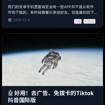
我们的安卓手机里面肯定会有一些APP并不是从软件
市场下载的，有时候需要分享给好友，但是最初的下
载链接找不到了，也没有保存安装包。在这种情况
2022-12-9
工具
Android
下，要怎么把这个APP分享给好友呢？今天小编教大
家一个实用小技巧，如何不额外安装第三方软件，直
接提取手机APP的安装包！
🤖
好用！去广告、免拔卡的Tiktok
抖音国际版