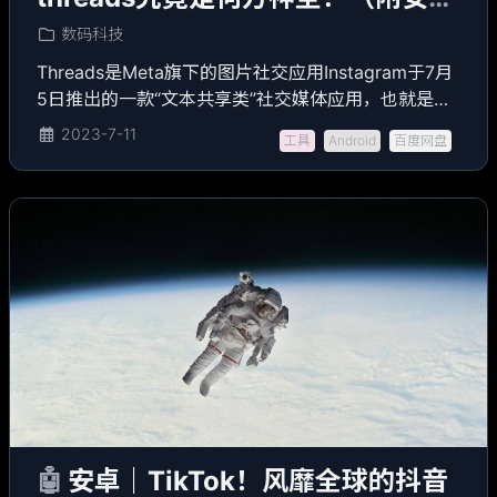
安装包）
数码科技
Threads是Meta旗下的图片社交应用Instagram于7月
5日推出的一款“文本共享类”社交媒体应用，也就是一
款以分享文字为主，但又不限于文字的社交媒体应
2023-7-11
工具
Android
百度网盘
用，图片、视频类的内容都可以正常发布。如果要类
比的话，那就是一款类twitter的应用。threads的本意
是什么呢？大概意思是线索;思路;脉络;线状物;思绪;贯
穿的主线，和这款应用是比较搭的。
🤖
安卓｜TikTok！风靡全球的抖音