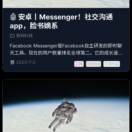
🤖
安卓丨Messenger！社交沟通
app，脸书嫡系
数码科技
Facebook Messenger是Facebook自主研发的即时聊
天工具，现在的用户数量排名全球第二。它的成长速
度非常快，而且有一个巨大优势就是打开率较高——
2023-7-2
工具
Android
百度网盘
一般邮件的打开率在5%，但FB Messenger Blast的打
开率在首个小时内可以高达70%-80%。